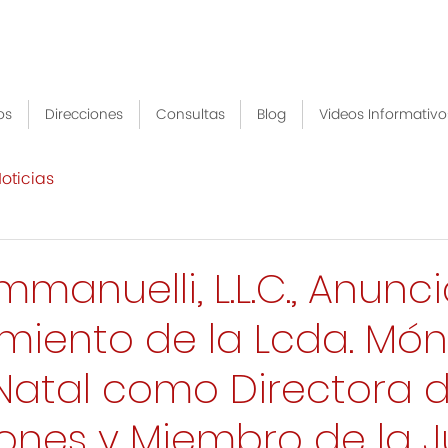
os
Direcciones
Consultas
Blog
Videos Informativo
oticias
manuelli, L.L.C., Anunci
iento de la Lcda. Món
atal como Directora 
ones y Miembro de la 