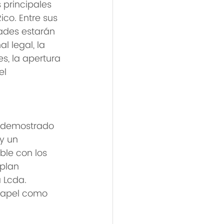
 principales 
ico. Entre sus 
ades estarán 
l legal, la 
s, la apertura 
el 
 demostrado 
y un 
le con los 
plan 
 Lcda. 
papel como 