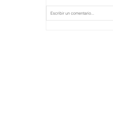
Escribir un comentario...
Beneficios Contributivos
Para los Jóvenes
Empresarios
Bufete Emma
L.L.C.
Suscríbete
a nuestro Newsletter
Email