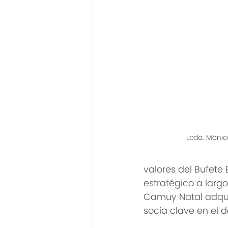
Lcda. Móni
valores del Bufete
estratégico a larg
Camuy Natal adquie
socia clave en el d