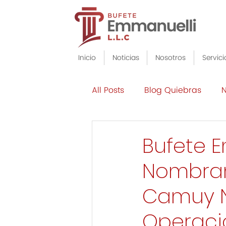
Inicio
Noticias
Nosotros
Servici
All Posts
Blog Quiebras
N
Bufete Em
Nombram
Camuy N
Operaci