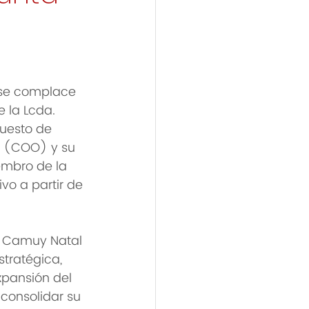
, se complace 
 la Lcda. 
uesto de 
s (COO) y su 
mbro de la 
ivo a partir de 
a. Camuy Natal 
stratégica, 
xpansión del 
 consolidar su 