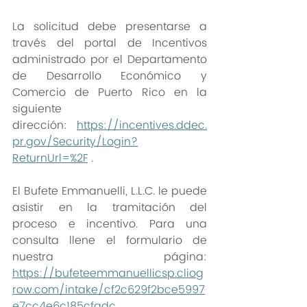
La solicitud debe presentarse a 
través del portal de Incentivos 
administrado por el Departamento 
de Desarrollo Económico y 
Comercio de Puerto Rico en la 
siguiente 
dirección: 
https://incentives.ddec.
pr.gov/Security/Login?
ReturnUrl=%2F
 . 
El Bufete Emmanuelli, L.L.C. le puede 
asistir en la tramitación del 
proceso e incentivo. Para una 
consulta llene el formulario de 
nuestra página: 
https://bufeteemmanuellicsp.cliog
row.com/intake/cf2c629f2bce5997
e7cc4e6c185cfadc