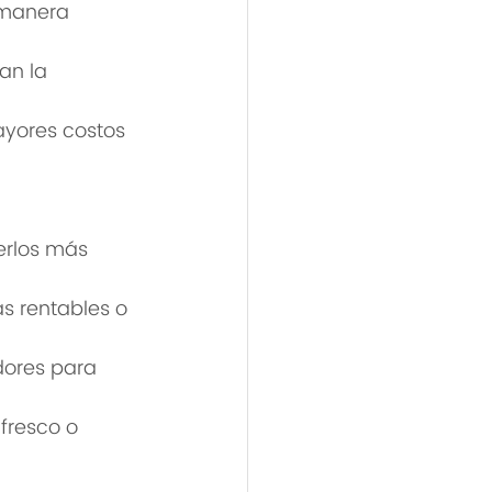
 manera 
an la 
ayores costos 
erlos más 
s rentables o 
ores para 
fresco o 