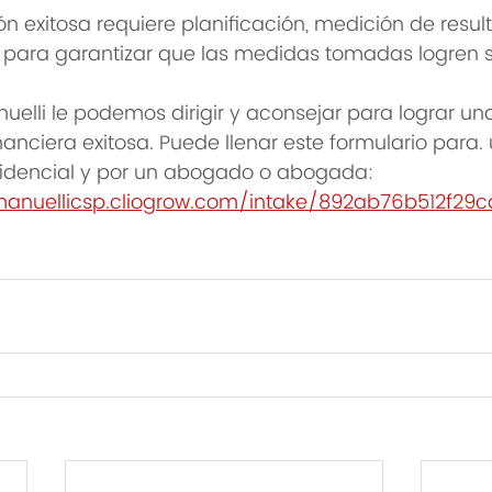
n exitosa requiere planificación, medición de resul
 para garantizar que las medidas tomadas logren su
uelli le podemos dirigir y aconsejar para lograr un
nanciera exitosa. Puede llenar este formulario para.
nfidencial y por un abogado o abogada: 
manuellicsp.cliogrow.com/intake/892ab76b512f29