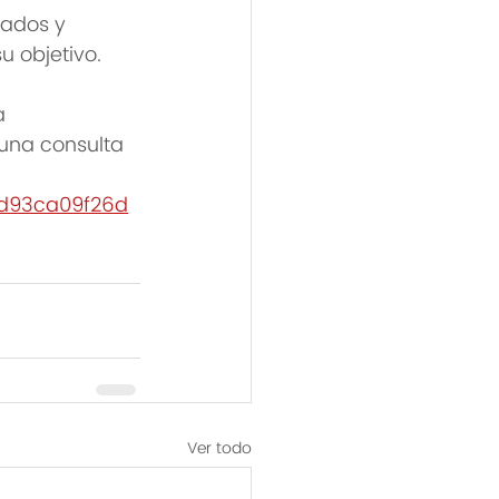
tados y 
 objetivo. 
a 
 una consulta 
cd93ca09f26d
Ver todo