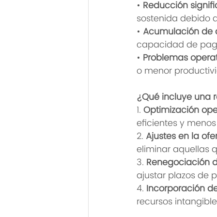
• 
Reducción signifi
sostenida debido 
• 
Acumulación de 
capacidad de pago
• 
Problemas operat
o menor productiv
¿Qué incluye una 
1. 
Optimización ope
eficientes y menos
2. 
Ajustes en la ofe
eliminar aquellas 
3. 
Renegociación de
ajustar plazos de p
4. 
Incorporación de 
recursos intangibl