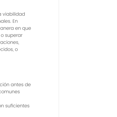
 viabilidad 
ales. En 
manera en que 
 o superar 
aciones, 
cidos, o 
ación antes de 
s comunes 
n suficientes 