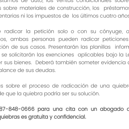
éstamos de auto, las ventas condicionales sobre 
sobre materiales de construcción, los  préstamos e
ntarias ni los impuestos de  los últimos cuatro años
 radicar la petición solo o con su cónyuge, o 
os, ambas personas pueden radicar peticiones 
ción de sus casos. Presentarán las planillas  infor
e solicitarán las exenciones  aplicables bajo la Le
er sus bienes.  Deberá también someter evidencia d
balance de sus deudas.
 sobre el proceso de radicación de una quiebra,
 que la quiebra podría ser su solución.
787-848-0666 para una cita con un abogado o
uiebras es gratuita y confidencial.