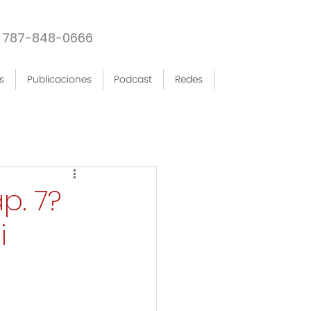
787-848-0666
s
Publicaciones
Podcast
Redes
p. 7?
i