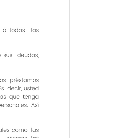
 a todas  las 
 sus  deudas, 
 préstamos  
  decir, usted 
as que tenga 
sonales. Así 
 
les como  las 