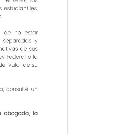
 enseres, las 
studiantiles, 
.
de no estar  
separadas y  
mativas de sus 
y Federal o la 
el valor de su 
 consulte un  
 abogada, la 