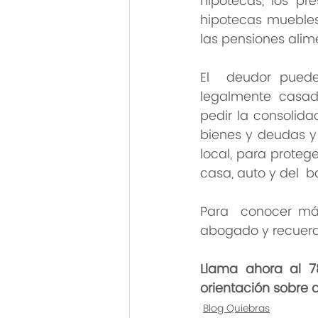
hipotecas, los pr
hipotecas muebles 
las pensiones alime
El  deudor puede
legalmente casad
pedir la consolida
bienes y deudas y s
local, para proteg
casa, auto y del  
Para  conocer más
abogado y recuerde
Llama ahora al 
orientación sobre q
Blog Quiebras