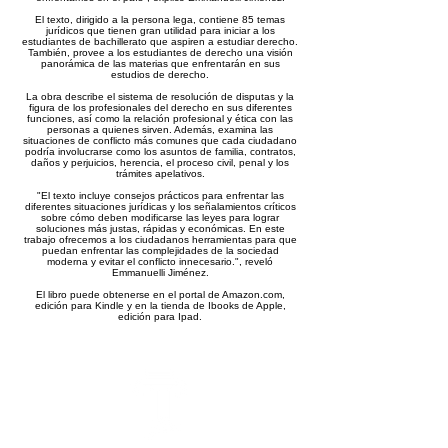
El texto, dirigido a la persona lega, contiene 85 temas
jurídicos que tienen gran utilidad para iniciar a los
estudiantes de bachillerato que aspiren a estudiar derecho.
También, provee a los estudiantes de derecho una visión
panorámica de las materias que enfrentarán en sus
estudios de derecho.
La obra describe el sistema de resolución de disputas y la
figura de los profesionales del derecho en sus diferentes
funciones, así como la relación profesional y ética con las
personas a quienes sirven. Además, examina las
situaciones de conflicto más comunes que cada ciudadano
podría involucrarse como los asuntos de familia, contratos,
daños y perjuicios, herencia, el proceso civil, penal y los
trámites apelativos.
"El texto incluye consejos prácticos para enfrentar las
diferentes situaciones jurídicas y los señalamientos críticos
sobre cómo deben modificarse las leyes para lograr
soluciones más justas, rápidas y económicas. En este
trabajo ofrecemos a los ciudadanos herramientas para que
puedan enfrentar las complejidades de la sociedad
moderna y evitar el conflicto innecesario.", reveló
Emmanuelli Jiménez.
El libro puede obtenerse en el portal de Amazon.com,
edición para Kindle y en la tienda de Ibooks de Apple,
edición para Ipad.