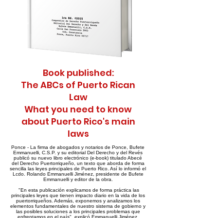
Book published:
The ABCs of Puerto Rican
Law
What you need to know
about Puerto Rico's main
laws
Ponce - La firma de abogados y notarios de Ponce, Bufete
Emmanuelli, C.S.P. y su editorial Del Derecho y del Revés
publicó su nuevo libro electrónico (e-book) titulado Abecé
del Derecho Puertorriqueño, un texto que aborda de forma
sencilla las leyes principales de Puerto Rico. Así lo informó el
Lcdo. Rolando Emmanuelli Jiménez, presidente de Bufete
Emmanuelli y editor de la obra.
"En esta publicación explicamos de forma práctica las
principales leyes que tienen impacto diario en la vida de los
puertorriqueños. Además, exponemos y analizamos los
elementos fundamentales de nuestro sistema de gobierno y
las posibles soluciones a los principales problemas que
enfrentamos en el país", explicó Emmanuelli Jiménez.