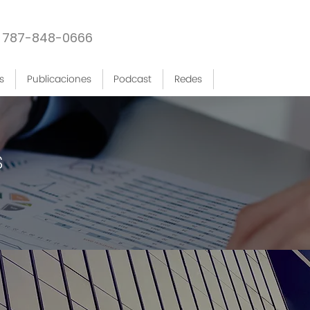
787-848-0666
s
Publicaciones
Podcast
Redes
s