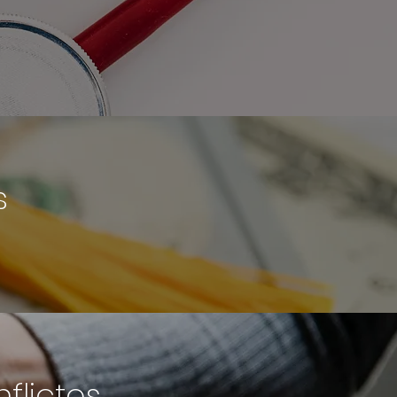
s
flictos