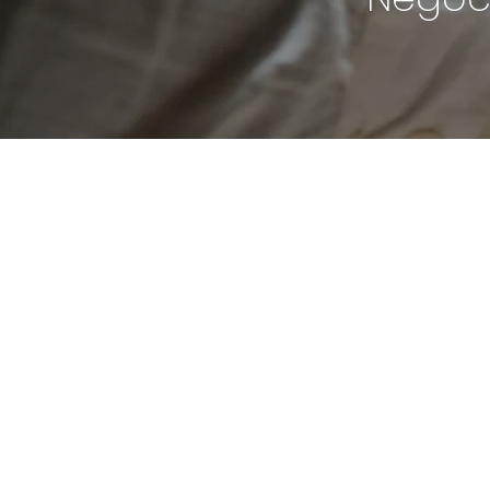
Bufete Emma
L.L.C.
Suscríbete
a nuestro Newsletter
Email