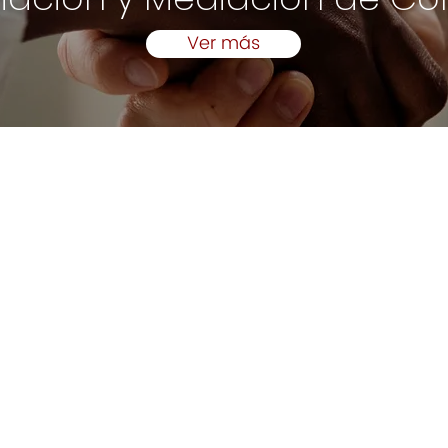
Ver más
nuelli
Contacto:
Condominio
San Juan:
Calle Recinto Sur #301
Enviar