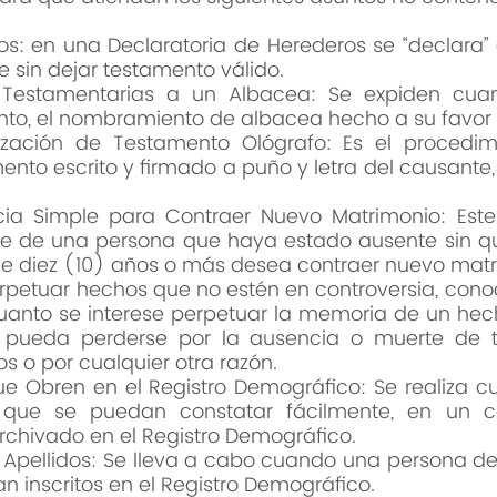
ros: en una Declaratoria de Herederos se “declara”
sin dejar testamento válido.
s Testamentarias a un Albacea: Se expiden cu
nto, el nombramiento de albacea hecho a su favor
lización de Testamento Ológrafo: Es el procedim
ento escrito y firmado a puño y letra del causante
cia Simple para Contraer Nuevo Matrimonio: Est
ge de una persona que haya estado ausente sin qu
de diez (10) años o más desea contraer nuevo matr
erpetuar hechos que no estén en controversia, co
anto se interese perpetuar la memoria de un hecho
 pueda perderse por la ausencia o muerte de te
 o por cualquier otra razón.
ue Obren en el Registro Demográfico: Se realiza
s, que se puedan constatar fácilmente, en un ce
rchivado en el Registro Demográfico.
Apellidos: Se lleva a cabo cuando una persona 
n inscritos en el Registro Demográfico.