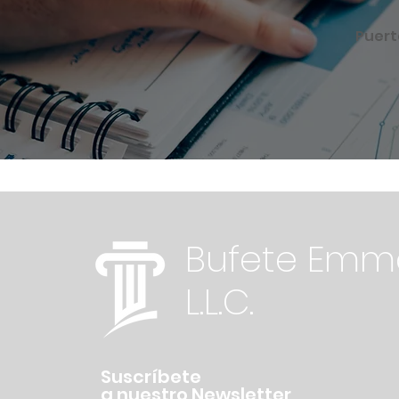
Puert
Bufete Emma
L.L.C.
Suscríbete
a nuestro Newsletter