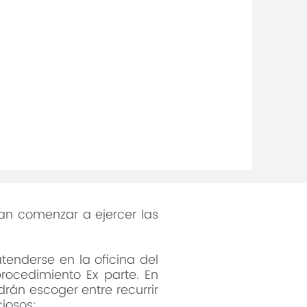
ey de Asuntos No
facultó a los notarios a
nos asuntos que antes de
usiva competencia de los
el 16 de septiembre de 2011,
 forma unánime, las reglas
y de Asuntos No
ían comenzar a ejercer las
tenderse en la oficina del
rocedimiento Ex parte. En
rán escoger entre recurrir
ciosos: