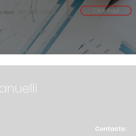
Click Aquí
: 787-848-0666
o Rico
nuelli
Contacto: