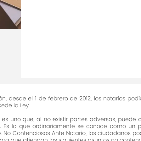
enmendada, conocida como L
Contenciosos Ante Notario, se 
atender y disponer sobre algu
su aprobación eran de la excl
tribunales. A raíz de esta Ley, 
el Tribunal Supremo aprobó de
para la Implantación de la Le
Contenciosos Ante Notario.
ón, desde el 1 de febrero de 2012, los notarios pod
ede la Ley.
es uno que, al no existir partes adversas, puede a
a. Es lo que ordinariamente se conoce como un p
os No Contenciosos Ante Notario, los ciudadanos pod
 para que atiendan los siguientes asuntos no conten