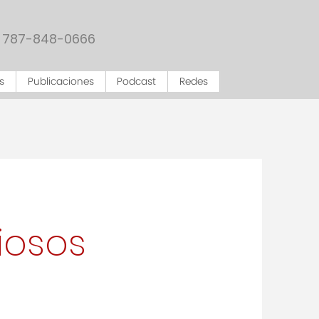
787-848-0666
s
Publicaciones
Podcast
Redes
iosos
21 de agosto de 1999, según