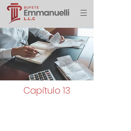
Capítulo 13
Elimina o reduce
sustancialmente sus
deudas, protege su
codeudor, casa y el auto,