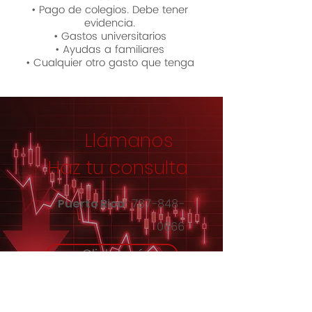
• Pago de colegios. Debe tener
evidencia.
• Gastos universitarios
• Ayudas a familiares
• Cualquier otro gasto que tenga
Llámanos
Haz tu consulta
:
787-848-
Puerto Rico
0666
Click Aquí