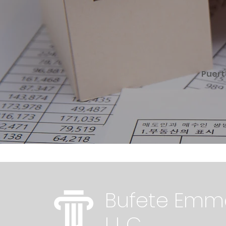
Puert
Bufete Emma
L.L.C.