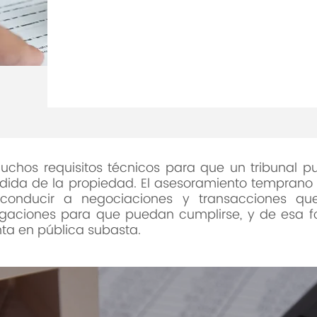
La crisis económica que azota
la radicación de miles de cas
hipoteca, tanto residenciales
muchos requisitos técnicos para que un tribunal p
rdida de la propiedad. El asesoramiento temprano y
onducir a negociaciones y transacciones que
igaciones para que puedan cumplirse, y de esa fo
ta en pública subasta.