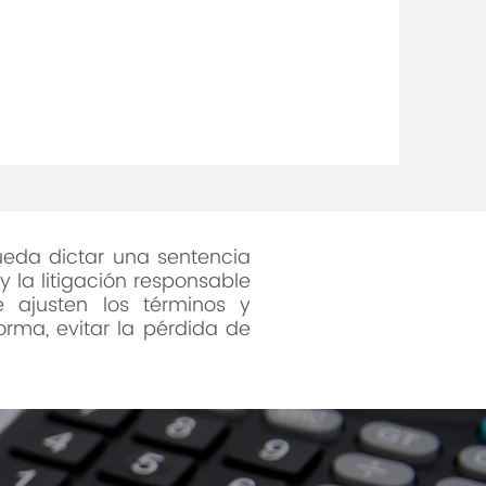
 a Puerto Rico ha ocasionado
os de ejecuciones de
 como comerciales.
ueda dictar una sentencia
 la litigación responsable
 ajusten los términos y
rma, evitar la pérdida de