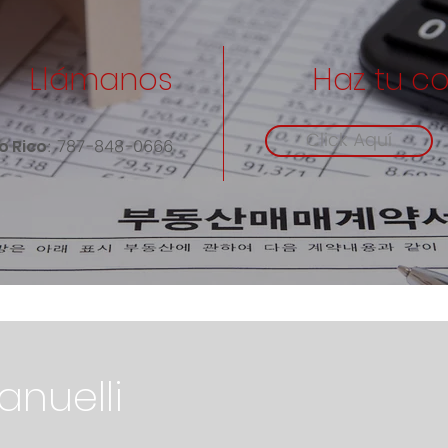
Llámanos
Haz tu c
Click Aquí
: 787-848-0666
o Rico
nuelli