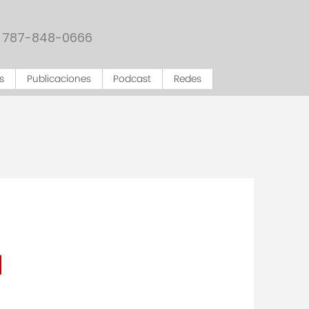
787-848-0666
s
Publicaciones
Podcast
Redes
a