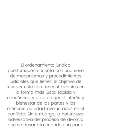
pareja ha procreado hijos.
El proceso de divorcio
afecta física y
emocionalmente a los
cónyuges, pero tiene un
impacto más grave en los
hijos e hijas.
El ordenamiento jurídico
puertorriqueño cuenta con una serie
de mecanismos y procedimientos
judiciales que tienen el objetivo de
resolver este tipo de controversias en
la forma más justa, rápida y
económica y de proteger el interés y
bienestar de las partes y los
menores de edad involucrados en el
conflicto. Sin embargo, la naturaleza
adversativa del proceso de divorcio
que se desarrolla cuando una parte