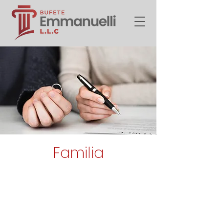
Familia
Uno de los procesos más
difíciles en la vida de un
ser humano lo constituye
el divorcio cuando la