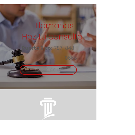
Llámanos
Haz tu consulta
:
787-848-
Puerto Rico
0666
Click Aquí
Bufete Emmanuelli
L.L.C.