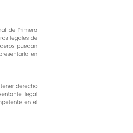
al de Primera 
os legales de 
ederos puedan 
presentarla en 
tener derecho 
entante legal 
petente en el 