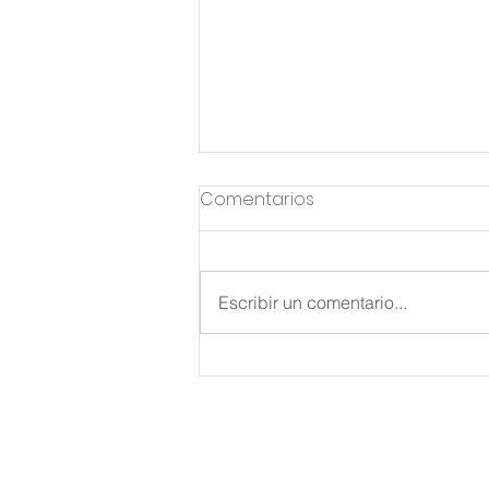
Comentarios
Escribir un comentario...
La licencia por
enfermedad en tiempos
de trabajo remoto
Bufete Emma